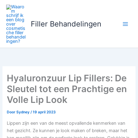
Ga
naar
de
Filler Behandelingen
inhoud
Hyaluronzuur Lip Fillers: De
Sleutel tot een Prachtige en
Volle Lip Look
Door
Sydney
/
19 april 2023
Lippen zijn een van de meest opvallende kenmerken van
het gezicht. Ze kunnen je look maken of breken, maar het
kan moeilijk zijn om de perfecte look te creëren. Gelukkig is